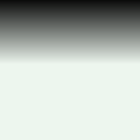
e
t
t
b
a
s
o
g
a
o
r
p
k
a
p
m