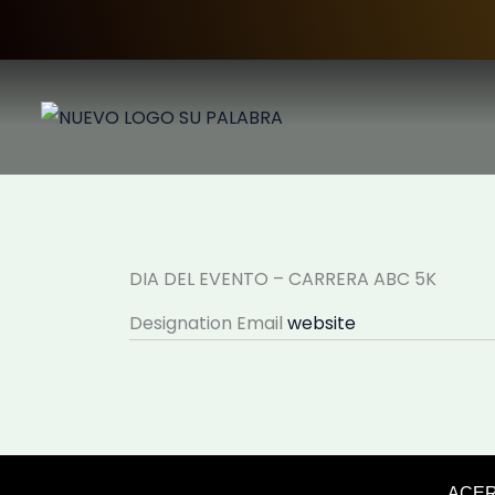
Ir
al
contenido
DIA DEL EVENTO – CARRERA ABC 5K
Designation
Email
website
ACER