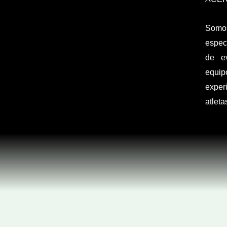
Som
espec
de e
equi
expe
atleta